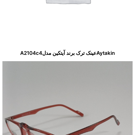
Aytakinعینک ترک برند آیتکین مدلA2104c4