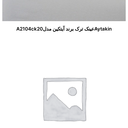
Aytakinعینک ترک برند آیتکین مدلA2104ck20