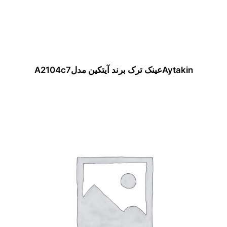
Aytakinعینک ترک برند آیتکین مدلA2104c7