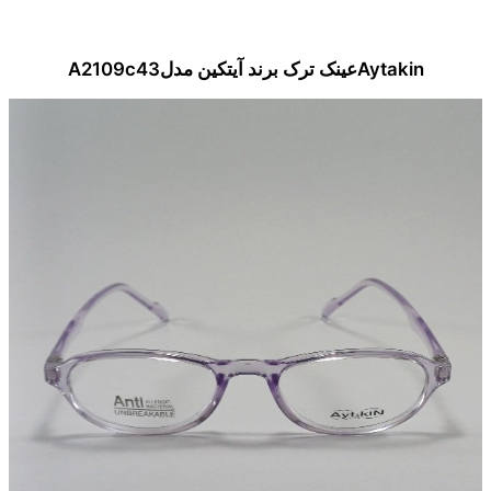
Aytakinعینک ترک برند آیتکین مدلA2109c43