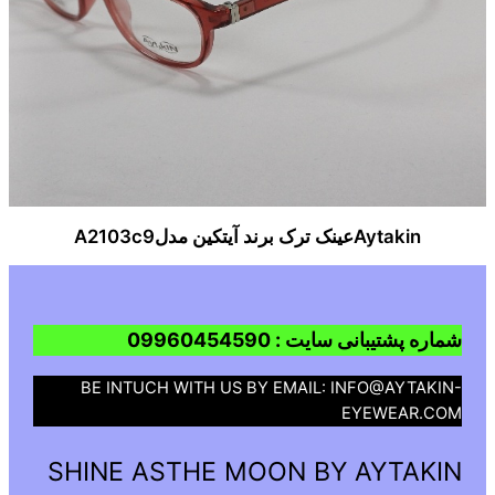
Aytakinعینک ترک برند آیتکین مدلA2103c9
شماره پشتیبانی سایت : 09960454590
BE INTUCH WITH US BY EMAIL: INFO@AYTAKIN-
EYEWEAR.COM
SHINE ASTHE MOON BY AYTAKIN