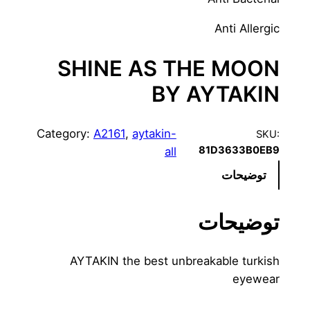
Anti Allergic
SHINE AS THE MOON
BY AYTAKIN
Category:
A2161
, 
aytakin-
SKU:
81D3633B0EB9
all
توضیحات
توضیحات
AYTAKIN the best unbreakable turkish
eyewear