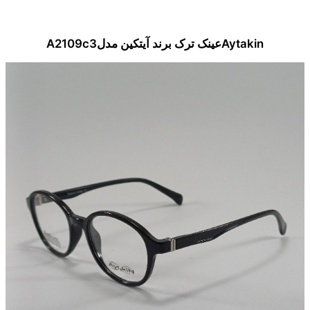
Aytakinعینک ترک برند آیتکین مدلA2109c3