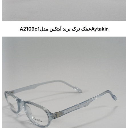
Aytakinعینک ترک برند آیتکین مدلA2109c1