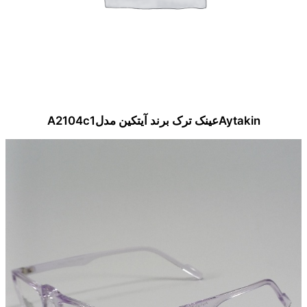
Aytakinعینک ترک برند آیتکین مدلA2104c1