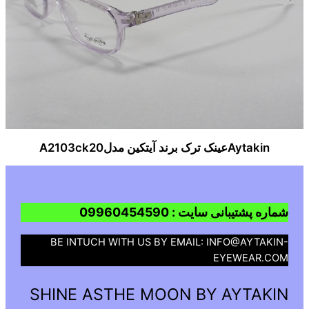
Aytakinعینک ترک برند آیتکین مدلA2103ck20
شماره پشتیبانی سایت : 09960454590
BE INTUCH WITH US BY EMAIL: INFO@AYTAKIN-
EYEWEAR.COM
SHINE ASTHE MOON BY AYTAKIN