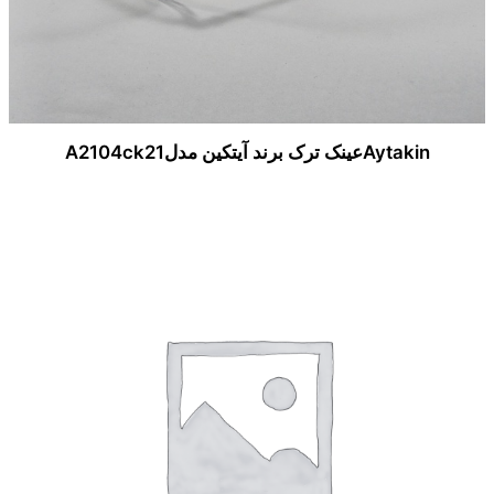
Aytakinعینک ترک برند آیتکین مدلA2104ck21