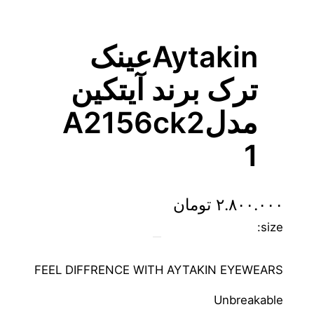
Aytakinعینک
ترک برند آیتکین
مدلA2156ck2
1
۲.۸۰۰.۰۰۰
تومان
size:
FEEL DIFFRENCE WITH AYTAKIN EYEWEARS
Unbreakable