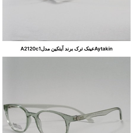
Aytakinعینک ترک برند آیتکین مدلA2120c1