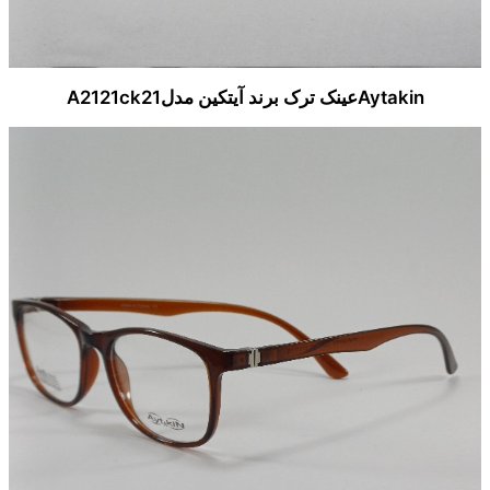
Aytakinعینک ترک برند آیتکین مدلA2121ck21