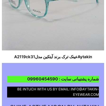
Aytakinعینک ترک برند آیتکین مدلA2119ck31
شماره پشتیبانی سایت : 09960454590
BE INTUCH WITH US BY EMAIL: INFO@AYTAKIN-
EYEWEAR.COM