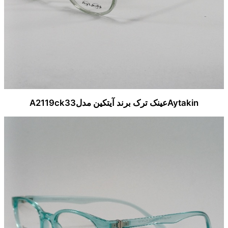
Aytakinعینک ترک برند آیتکین مدلA2119ck33