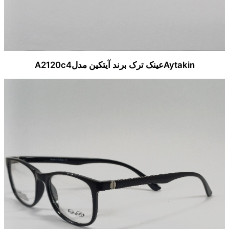
Aytakinعینک ترک برند آیتکین مدلA2120c4