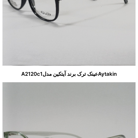
Aytakinعینک ترک برند آیتکین مدلA2120c1