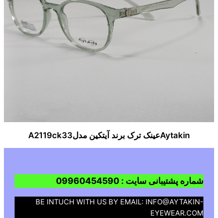
Aytakinعینک ترک برند آیتکین مدلA2119ck33
شماره پشتیبانی سایت : 09960454590
BE INTUCH WITH US BY EMAIL: INFO@AYTAKIN-
EYEWEAR.COM