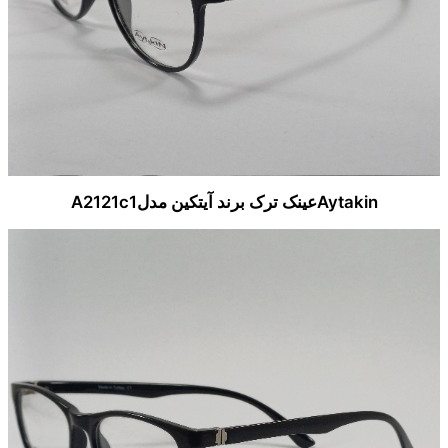
Aytakinعینک ترک برند آیتکین مدلA2121c1