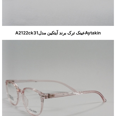
Aytakinعینک ترک برند آیتکین مدلA2122ck31