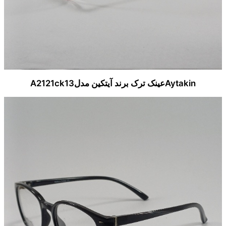
Aytakinعینک ترک برند آیتکین مدلA2121ck13