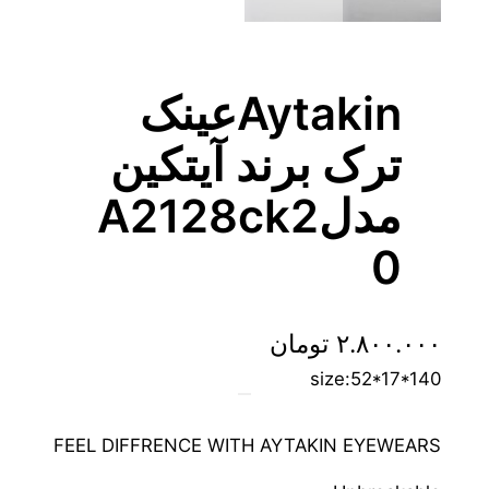
Aytakinعینک
ترک برند آیتکین
مدلA2128ck2
0
۲.۸۰۰.۰۰۰
تومان
size:52*17*140
FEEL DIFFRENCE WITH AYTAKIN EYEWEARS