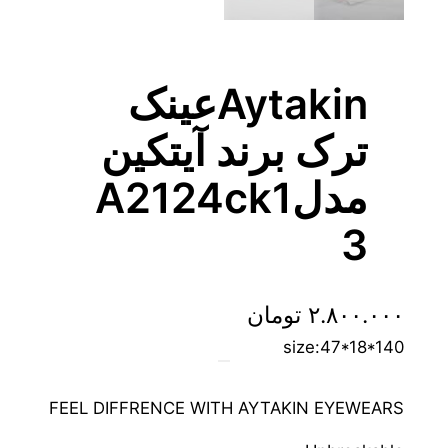
Aytakinعینک
ترک برند آیتکین
مدلA2124ck1
3
۲.۸۰۰.۰۰۰
تومان
size:47*18*140
FEEL DIFFRENCE WITH AYTAKIN EYEWEARS