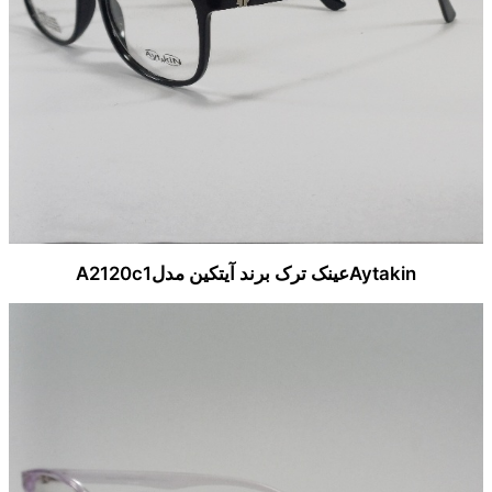
Aytakinعینک ترک برند آیتکین مدلA2120c1