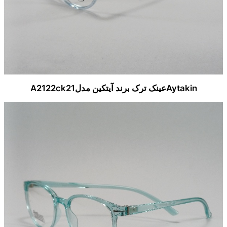
Aytakinعینک ترک برند آیتکین مدلA2122ck21