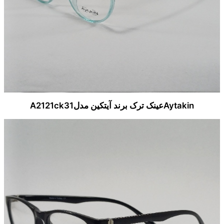
Aytakinعینک ترک برند آیتکین مدلA2121ck31