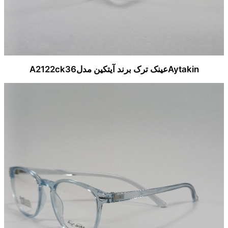
Aytakinعینک ترک برند آیتکین مدلA2122ck36