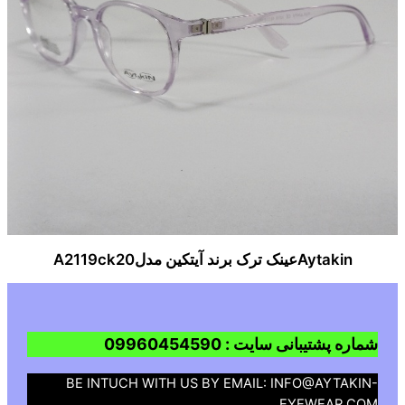
Aytakinعینک ترک برند آیتکین مدلA2119ck20
شماره پشتیبانی سایت : 09960454590
BE INTUCH WITH US BY EMAIL: INFO@AYTAKIN-
EYEWEAR.COM