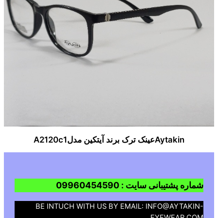
Aytakinعینک ترک برند آیتکین مدلA2120c1
شماره پشتیبانی سایت : 09960454590
BE INTUCH WITH US BY EMAIL: INFO@AYTAKIN-
EYEWEAR.COM