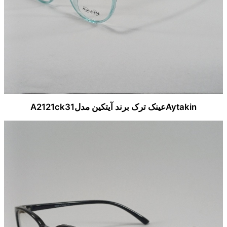
Aytakinعینک ترک برند آیتکین مدلA2121ck31