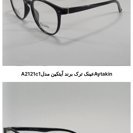
Aytakinعینک ترک برند آیتکین مدلA2121c1