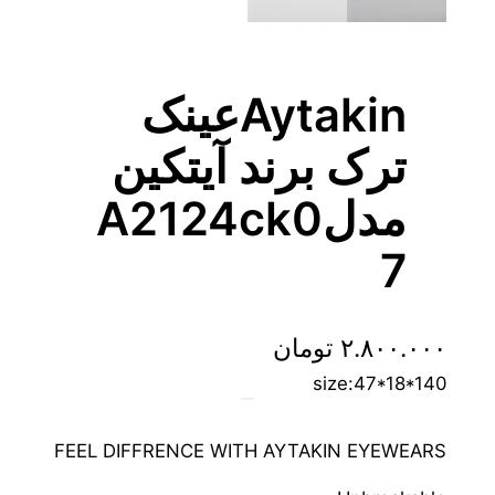
Aytakinعینک
ترک برند آیتکین
مدلA2124ck0
7
۲.۸۰۰.۰۰۰
تومان
size:47*18*140
FEEL DIFFRENCE WITH AYTAKIN EYEWEARS