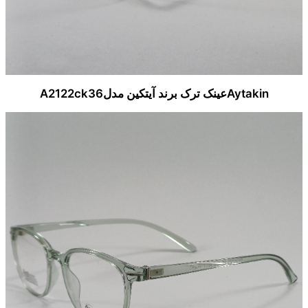
Aytakinعینک ترک برند آیتکین مدلA2122ck36