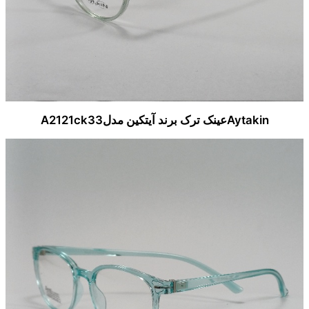
Aytakinعینک ترک برند آیتکین مدلA2121ck33