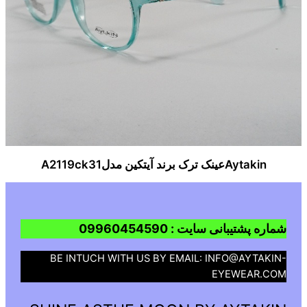
Aytakinعینک ترک برند آیتکین مدلA2119ck31
شماره پشتیبانی سایت : 09960454590
BE INTUCH WITH US BY EMAIL: INFO@AYTAKIN-
EYEWEAR.COM