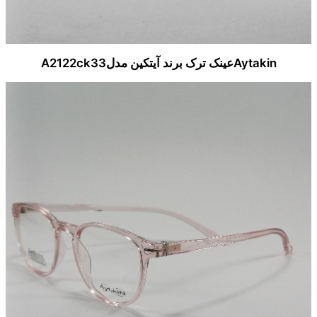
Aytakinعینک ترک برند آیتکین مدلA2122ck33