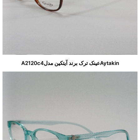
Aytakinعینک ترک برند آیتکین مدلA2120c4