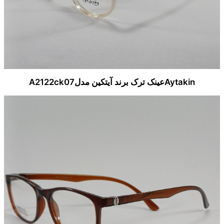
Aytakinعینک ترک برند آیتکین مدلA2122ck07