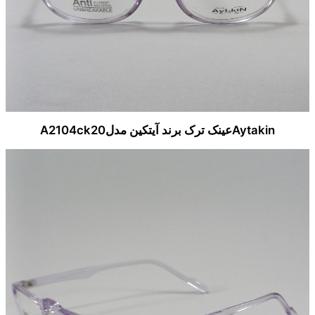
Aytakinعینک ترک برند آیتکین مدلA2104ck20