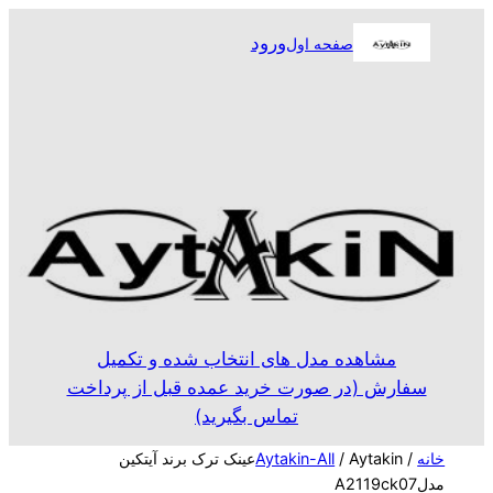
رفتن
ورود
صفحه اول
به
محتوا
مشاهده مدل های انتخاب شده و تکمیل
سفارش (در صورت خرید عمده قبل از پرداخت
تماس بگیرید)
خانه
/
Aytakin-All
/ Aytakinعینک ترک برند آیتکین
مدلA2119ck07