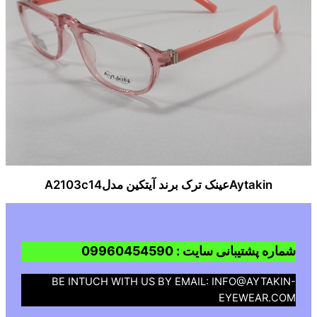
Aytakinعینک ترک برند آیتکین مدلA2103c14
شماره پشتیبانی سایت : 09960454590
BE INTUCH WITH US BY EMAIL: INFO@AYTAKIN-
EYEWEAR.COM