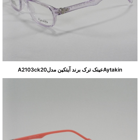
Aytakinعینک ترک برند آیتکین مدلA2103ck20