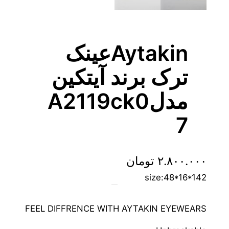
Aytakinعینک
ترک برند آیتکین
مدلA2119ck0
7
۲.۸۰۰.۰۰۰
تومان
size:48*16*142
FEEL DIFFRENCE WITH AYTAKIN EYEWEARS