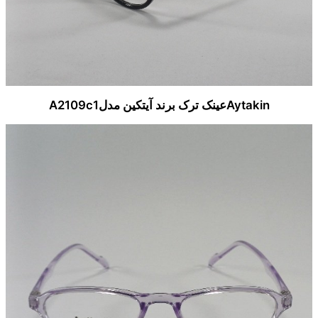
Aytakinعینک ترک برند آیتکین مدلA2109c1