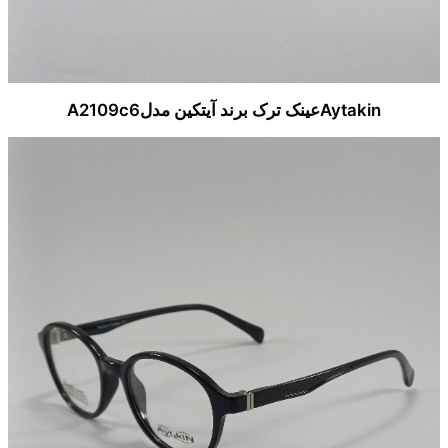
Aytakinعینک ترک برند آیتکین مدلA2109c6