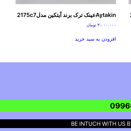
Aytakinعینک ترک برند آیتکین مدل2175c7
۳.۰۰۰.۰۰۰
تومان
افزودن به سبد خرید
BE INTUCH WITH US 