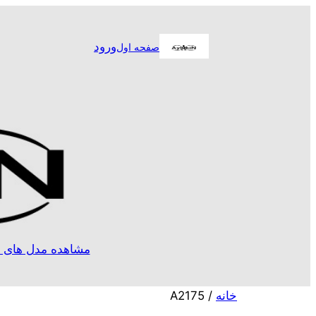
رفتن
به
ورود
صفحه اول
محتوا
مشاهده مدل های ا
خانه
/ A2175