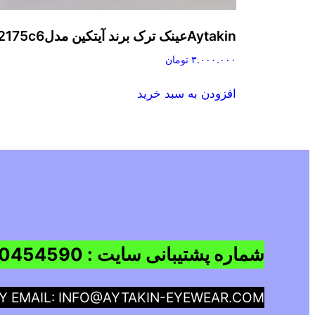
Aytakinعینک ترک برند آیتکین مدل2175c6
۳.۰۰۰.۰۰۰
تومان
افزودن به سبد خرید
شماره پشتیبانی سایت : 09960454590
BY EMAIL: INFO@AYTAKIN-EYEWEAR.COM