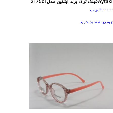
Aعینک ترک برند آیتکین مدل2175c1
۳.۰۰۰.۰
تومان
زودن به سبد خرید