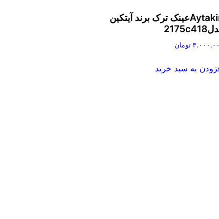
Aytakinعینک ترک برند آیتکین
2175c41
۳.۰۰۰.۰
تومان
زودن به سبد خرید