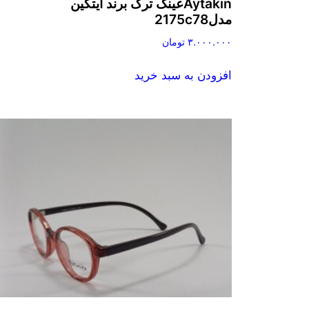
Aytakinعینک ترک برند آیتکین
مدل2175c78
۳.۰۰۰.۰۰۰
تومان
افزودن به سبد خرید