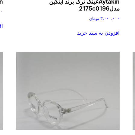
Aytakinعینک ترک برند آیتکین
ytakin
مدل2175c0196
۰۰
۳.۰۰۰.۰۰۰
تومان
اف
افزودن به سبد خرید