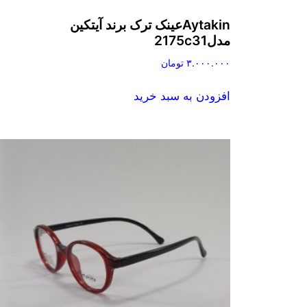
Aytakinعینک ترک برند آیتکین
مدل2175c31
۳.۰۰۰.۰۰۰
تومان
افزودن به سبد خرید