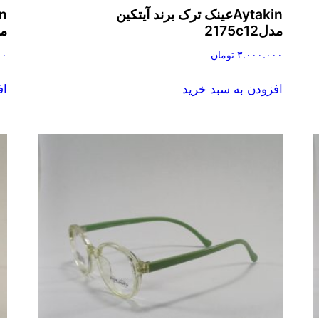
Aytakinعینک ترک برند آیتکین
مدل2175c12
مدل
۳.۰۰۰.۰۰۰
تومان
۰۰
افزودن به سبد خرید
اف