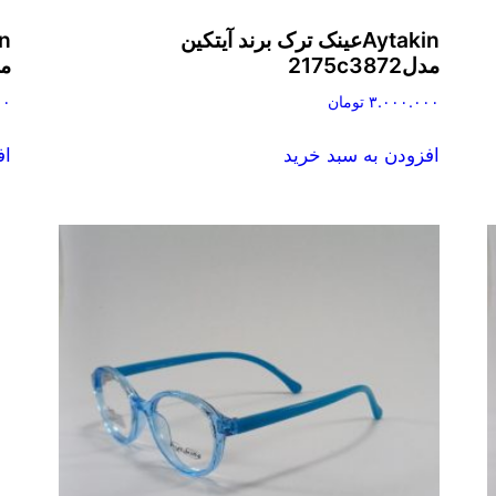
Aytakinعینک ترک برند آیتکین
مدل2175c3872
مدل8
۳.۰۰۰.۰۰۰
تومان
۰۰
افزودن به سبد خرید
اف