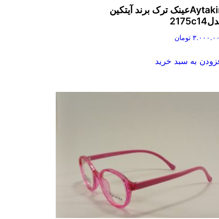
Aytakinعینک ترک برند آیتکین
2175c14
۳.۰۰۰.۰
تومان
زودن به سبد خرید